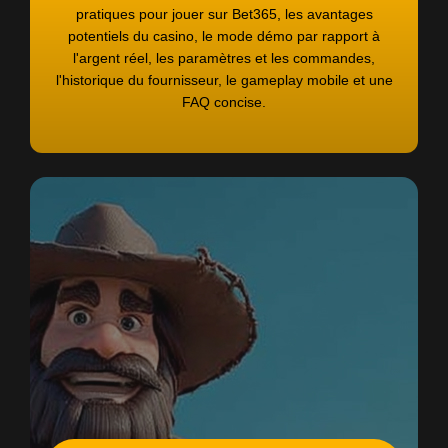
pratiques pour jouer sur Bet365, les avantages
potentiels du casino, le mode démo par rapport à
l'argent réel, les paramètres et les commandes,
l'historique du fournisseur, le gameplay mobile et une
FAQ concise.