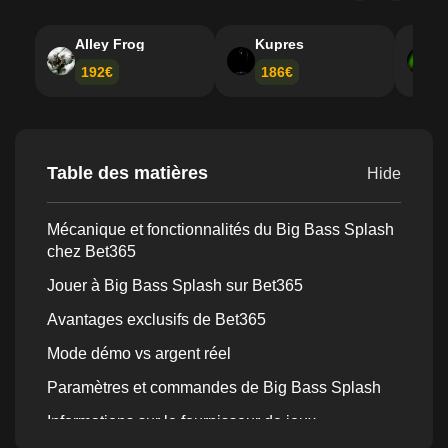
Alley Frog
Kupres
M
192€
186€
Table des matières
Hide
Mécanique et fonctionnalités du Big Bass Splash
chez Bet365
Jouer à Big Bass Splash sur Bet365
Avantages exclusifs de Bet365
Mode démo vs argent réel
Paramètres et commandes de Big Bass Splash
Informations sur le fournisseur de jeux
pragmatiques