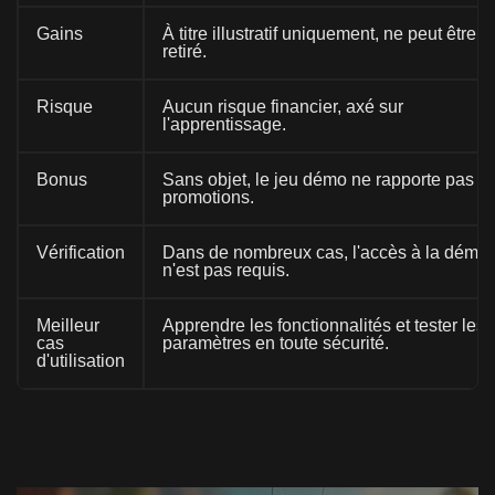
Gains
À titre illustratif uniquement, ne peut être
retiré.
Risque
Aucun risque financier, axé sur
l'apprentissage.
Bonus
Sans objet, le jeu démo ne rapporte pas d
promotions.
Vérification
Dans de nombreux cas, l'accès à la démo
n'est pas requis.
Meilleur
Apprendre les fonctionnalités et tester les
cas
paramètres en toute sécurité.
d'utilisation