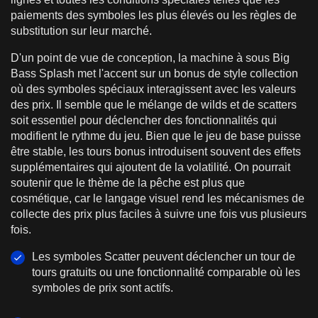
paiements des symboles les plus élevés ou les règles de
substitution sur leur marché.
D'un point de vue de conception, la machine à sous Big
Bass Splash met l'accent sur un bonus de style collection
où des symboles spéciaux interagissent avec les valeurs
des prix. Il semble que le mélange de wilds et de scatters
soit essentiel pour déclencher des fonctionnalités qui
modifient le rythme du jeu. Bien que le jeu de base puisse
être stable, les tours bonus introduisent souvent des effets
supplémentaires qui ajoutent de la volatilité. On pourrait
soutenir que le thème de la pêche est plus que
cosmétique, car le langage visuel rend les mécanismes de
collecte des prix plus faciles à suivre une fois vus plusieurs
fois.
Les symboles Scatter peuvent déclencher un tour de
tours gratuits ou une fonctionnalité comparable où les
symboles de prix sont actifs.