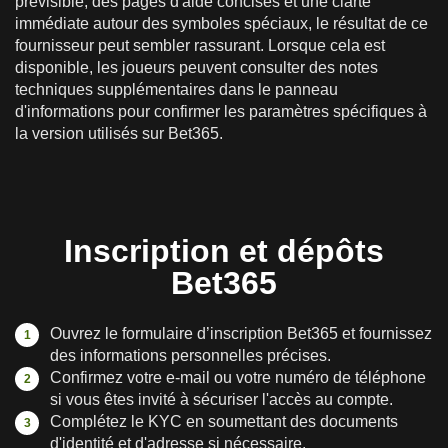
prévisible, des pages d'aide concises et une clarté
immédiate autour des symboles spéciaux, le résultat de ce
fournisseur peut sembler rassurant. Lorsque cela est
disponible, les joueurs peuvent consulter des notes
techniques supplémentaires dans le panneau
d'informations pour confirmer les paramètres spécifiques à
la version utilisés sur Bet365.
Inscription et dépôts
Bet365
Ouvrez le formulaire d’inscription Bet365 et fournissez
des informations personnelles précises.
Confirmez votre e-mail ou votre numéro de téléphone
si vous êtes invité à sécuriser l'accès au compte.
Complétez le KYC en soumettant des documents
d'identité et d'adresse si nécessaire.