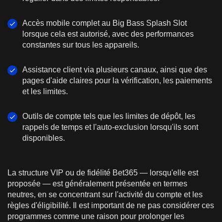
Accès mobile complet au Big Bass Splash Slot
lorsque cela est autorisé, avec des performances
constantes sur tous les appareils.
Assistance client via plusieurs canaux, ainsi que des
pages d'aide claires pour la vérification, les paiements
et les limites.
Outils de compte tels que les limites de dépôt, les
rappels de temps et l'auto-exclusion lorsqu'ils sont
disponibles.
La structure VIP ou de fidélité Bet365 — lorsqu'elle est
proposée — est généralement présentée en termes
neutres, en se concentrant sur l'activité du compte et les
règles d'éligibilité. Il est important de ne pas considérer ces
programmes comme une raison pour prolonger les