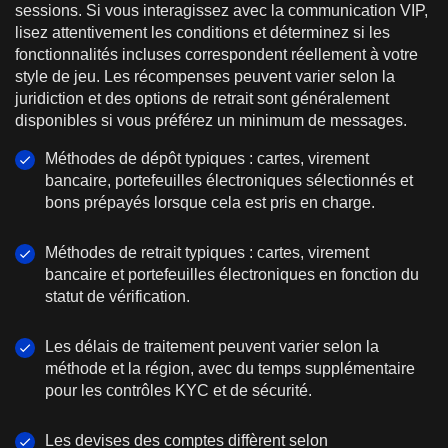
sessions. Si vous interagissez avec la communication VIP,
lisez attentivement les conditions et déterminez si les
fonctionnalités incluses correspondent réellement à votre
style de jeu. Les récompenses peuvent varier selon la
juridiction et des options de retrait sont généralement
disponibles si vous préférez un minimum de messages.
Méthodes de dépôt typiques : cartes, virement
bancaire, portefeuilles électroniques sélectionnés et
bons prépayés lorsque cela est pris en charge.
Méthodes de retrait typiques : cartes, virement
bancaire et portefeuilles électroniques en fonction du
statut de vérification.
Les délais de traitement peuvent varier selon la
méthode et la région, avec du temps supplémentaire
pour les contrôles KYC et de sécurité.
Les devises des comptes diffèrent selon