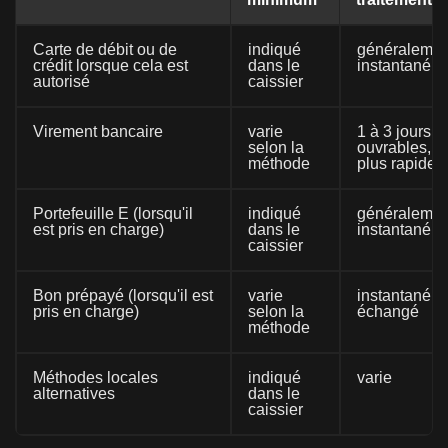
Carte de débit ou de
indiqué
généralemen
crédit lorsque cela est
dans le
instantané
autorisé
caissier
Virement bancaire
varie
1 à 3 jours
selon la
ouvrables, pa
méthode
plus rapide
Portefeuille E (lorsqu'il
indiqué
généralemen
est pris en charge)
dans le
instantané
caissier
Bon prépayé (lorsqu'il est
varie
instantané u
pris en charge)
selon la
échangé
méthode
Méthodes locales
indiqué
varie
alternatives
dans le
caissier