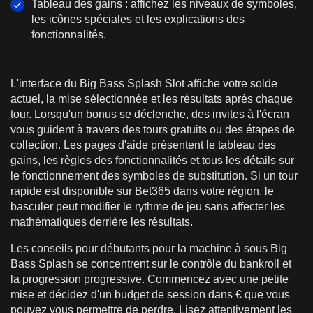
Tableau des gains : affichez les niveaux de symboles,
les icônes spéciales et les explications des
fonctionnalités.
L'interface du Big Bass Splash Slot affiche votre solde
actuel, la mise sélectionnée et les résultats après chaque
tour. Lorsqu'un bonus se déclenche, des invites à l'écran
vous guident à travers des tours gratuits ou des étapes de
collection. Les pages d'aide présentent le tableau des
gains, les règles des fonctionnalités et tous les détails sur
le fonctionnement des symboles de substitution. Si un tour
rapide est disponible sur Bet365 dans votre région, le
basculer peut modifier le rythme de jeu sans affecter les
mathématiques derrière les résultats.
Les conseils pour débutants pour la machine à sous Big
Bass Splash se concentrent sur le contrôle du bankroll et
la progression progressive. Commencez avec une petite
mise et décidez d'un budget de session dans € que vous
pouvez vous permettre de perdre. Lisez attentivement les