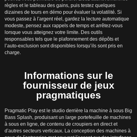
règles et le tableau des gains, puis testez quelques
dizaines de tours en démo pour évaluer la volatilité. Si
vous passez à l'argent réel, gardez la lecture automatique
modeste, pensez aux rappels de temps et arrêtez-vous
lorsque vous atteignez votre limite. Des outils
responsables tels que le plafonnement des dépôts et
l’auto-exclusion sont disponibles lorsqu’ils sont pris en
charge.
Informations sur le
fournisseur de jeux
pragmatiques
Pragmatic Play est le studio derrière la machine à sous Big
Bass Splash, produisant un large portefeuille de machines
à sous en ligne, de contenu de croupiers en direct et
d'autres secteurs verticaux. La conception des machines à